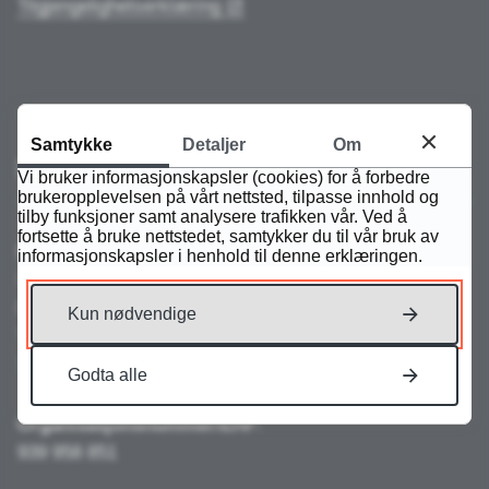
Tilgjengelighetserklæring
Samtykke
Detaljer
Om
Fakturainformasjon
Vi bruker informasjonskapsler (cookies) for å forbedre
brukeropplevelsen på vårt nettsted, tilpasse innhold og
tilby funksjoner samt analysere trafikken vår. Ved å
fortsette å bruke nettstedet, samtykker du til vår bruk av
Fakturaadresse
informasjonskapsler i henhold til denne erklæringen.
Stjørdal kommune
Fakturamottak
Kun nødvendige
Tydalsvegen 121
7590 Tydal
Godta alle
Organisasjonsnummer/EHF
:
939 958 851