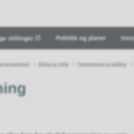
Politikk og planer
Inns
ge stillinger
art og eiendom
Klima og miljø
Forurensing og stråling
ning