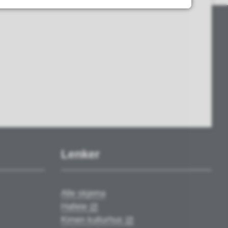
Lenker
Alle skjema
Halleie
Kimen kulturhus