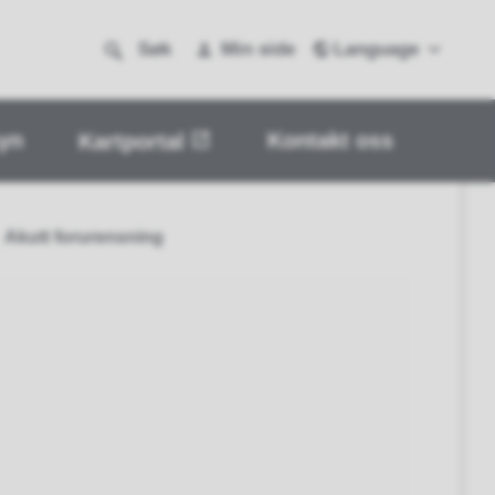
Language
Søk
Min side
yn
Kontakt oss
Kartportal
Akutt forurensning