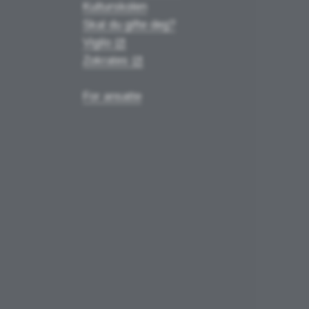
Kulturskolen
Skal du gifte deg?
Vigilo
Zokrates
For ansatte