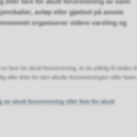
 eller fare for akutt forurensning av vann
kjemikalier, avløp eller gjødsel på avveie
nnvesenet organiserer videre varsling og
r fare for akutt forurensning, er du pliktig til straks å
g eller ikke for den akutte forurensningen eller faren
g av akutt forurensning eller fare for akutt