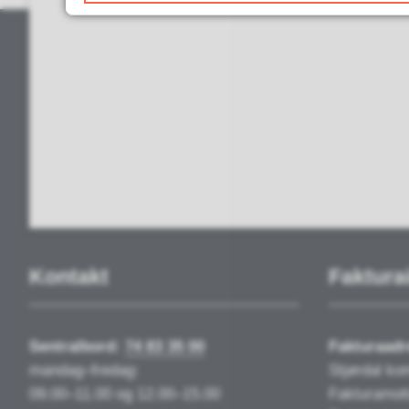
Kontakt
Faktura
Sentralbord:
74 83 35 00
Fakturaadr
mandag–fredag:
Stjørdal k
09.00–11.00 og 12.00–15.00
Fakturamot