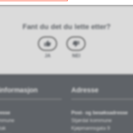
Fant du det du lette etter?
JA
NEI
informasjon
Adresse
esse
Post- og besøksadresse
ommune
Stjørdal kommune
tak
Kjøpmannsgata 9