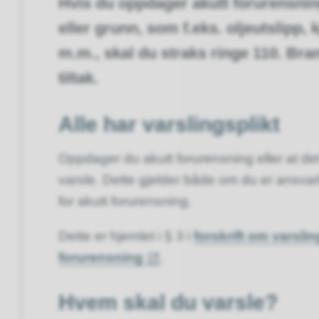
Hvis du oppdager akutt forurensning
eller grunn, som f.eks. oljeutslipp, 
m.m., skal du straks ringe 110. Bra
tiltak.
Alle har varslingsplikt
Oppdager du akutt forurensning eller at det e
varsle. Dette gjelder både om du er ansvarli
for akutt forurensning.
Dette er hjemlet i § 3 i
forskrift om varslin
forurensning
.
Hvem skal du varsle?