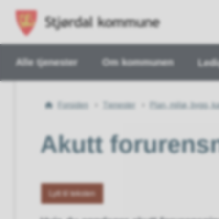
Alle tjenester
Om kommunen
Ledi
Du
Forsiden
Tjenester
Plan, miljø, bygg, k
er
her:
Akutt forurens
Lytt til teksten