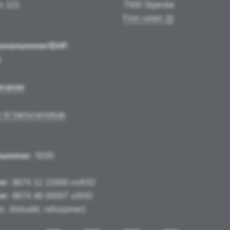
n 121
7500 Stjørdal
Finn veien
jonsnummer/EHF
:
1
eranse
 til fakturamottak
nummer
: 5035
nr
: 8674 12 23300 m/KID
nr
: 8674 48 00007 u/KID
r, tilskudd, refusjoner)