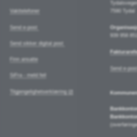
Tydalsvege
Vakttelefoner
7590 Tydal
Send e-post
Organisas
939 958 85
Send sikker digital post
Fakturaref
Finn ansatte
Send e-post
SiFra - meld feil
Tilgjengelighetserklæring
Kommune
Bankkonto
Bankkonto
(overføringe