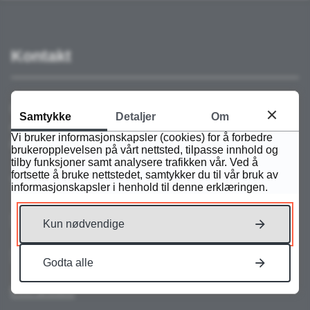
Kontakt
Sentralbord:
74 83 35 00
Samtykke
Detaljer
Om
mandag–fredag:
Vi bruker informasjonskapsler (cookies) for å forbedre
09.00–11.00 og 12.00–15.00
brukeropplevelsen på vårt nettsted, tilpasse innhold og
tilby funksjoner samt analysere trafikken vår. Ved å
fortsette å bruke nettstedet, samtykker du til vår bruk av
Vakttelefoner
informasjonskapsler i henhold til denne erklæringen.
Send e-post
Kun nødvendige
Send sikker digital post
Godta alle
Finn ansatte