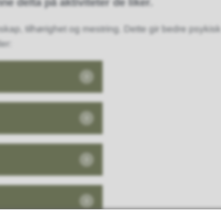
 delta på aktiviteter de liker.
skap, tilhørighet og mestring. Dette gir bedre psykisk
er: