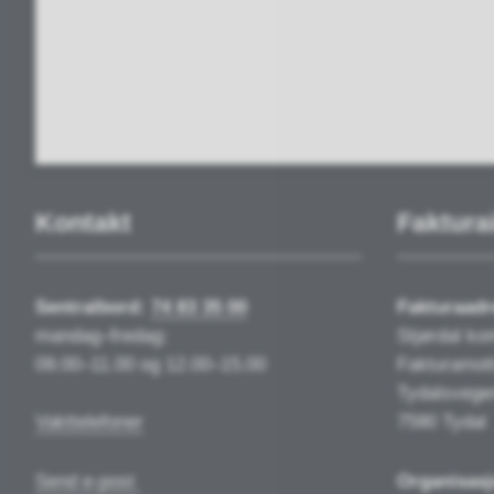
Kontakt
Faktura
Sentralbord:
74 83 35 00
Fakturaadr
mandag–fredag:
Stjørdal k
09.00–11.00 og 12.00–15.00
Fakturamot
Tydalsvege
Vakttelefoner
7590 Tydal
Send e-post
Organisas