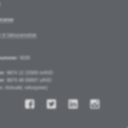
1
eranse
 til fakturamottak
nummer
: 5035
nr
: 8674 12 23300 m/KID
nr
: 8674 48 00007 u/KID
r, tilskudd, refusjoner)