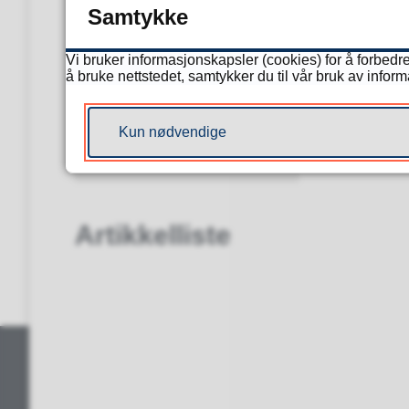
Samtykke
Tydal
Vi bruker informasjonskapsler (cookies) for å forbedre
å bruke nettstedet, samtykker du til vår bruk av infor
Les mer om VærMed-prosjektet.
Kun nødvendige
Sist endret
01.10.2025 13.45
Artikkelliste