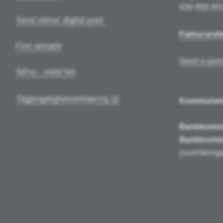
939 958 85
Send sikker digital post
Fakturaref
Finn ansatte
Send e-post
SiFra - meld feil
Tilgjengelighetserklæring
Kommune
Bankkonto
Bankkonto
(overføringe