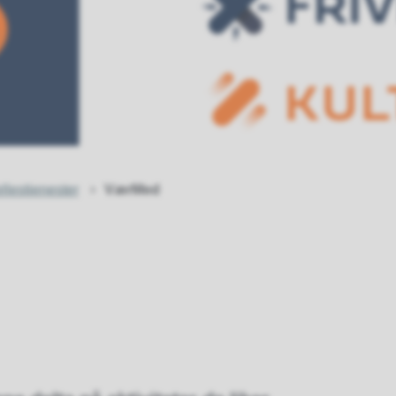
llestjenester
VærMed