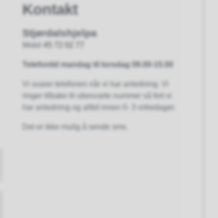
Kontakt
Stjørdalshjelpa
Mobil
45 72 02 77
Telefontid mandag til torsdag 09.00-15.00
Vi svarer telefonen når vi har anledning. Vi
ringer tilbake til ubesvarte nummer så fort vi
har anledning og alltid innen 0- 3 virkedager.
Det er ikke mulig å sende sms.