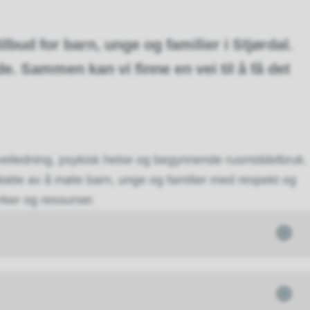
ilbud for barn, unge og familier i Stjørdal.
e. Sammen kan vi finne en vei til å få det
veiledning, psykisk helse og begynnende rusmiddelbruk.
atte av å møte barn, unge og familier med respekt og
rker og ressurser.