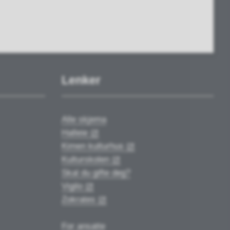
Lenker
Alle skjema
Halleie
Kimen kulturhus
Kulturskolen
Skal du gifte deg?
Vigilo
Zokrates
For ansatte