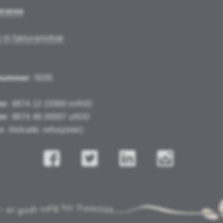
eranse
 til fakturamottak
nummer
: 5035
nr
: 8674 12 23300 m/KID
nr
: 8674 48 00007 u/KID
r, tilskudd, refusjoner)