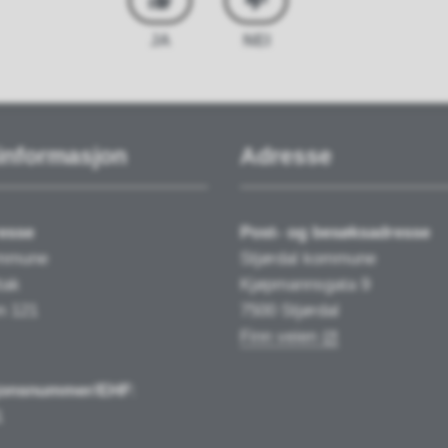
JA
NEI
informasjon
Adresse
esse
Post- og besøksadresse
ommune
Stjørdal kommune
tak
Kjøpmannsgata 9
n 121
7500 Stjørdal
Finn veien
jonsnummer/EHF
:
1