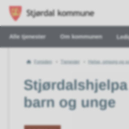
Alle tjenester
Om kommunen
Ledi
Du
Forsiden
Tjenester
Helse, omsorg og so
er
her:
Stjørdalshjelpa
barn og unge