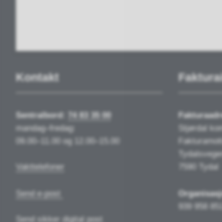
Kontakt
Faktura
Sentralbord:
74 83 35 00
Fakturaadr
mandag–fredag:
Stjørdal k
09.00–11.00 og 12.00–15.00
Fakturamot
Tydalsvege
Vakttelefoner
7590 Tydal
Send e-post
Organisas
939 958 85
Send sikker digital post