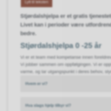
Lytt til teksten
Stjørdalshjelpa er et gratis tjenestet
Livet kan i perioder være utfordrend
bedre.
Stjørdalshjelpa 0 -25 år
Vi er et team med kompetanse innen foreldre
Vi jobber sammen om oppfølgingen. Vi er oppt
varme, og tar utgangspunkt i deres behov, sty
Hvem er vi?
Hva slags hjelp tilbyr vi?