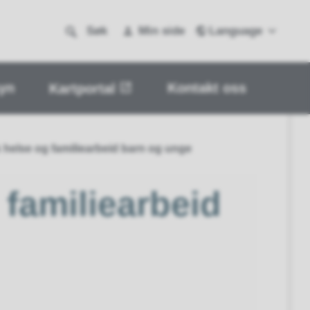
Language
Søk
Min side
yn
Kontakt oss
Kartportal
k helse og familiearbeid barn og unge
 familiearbeid