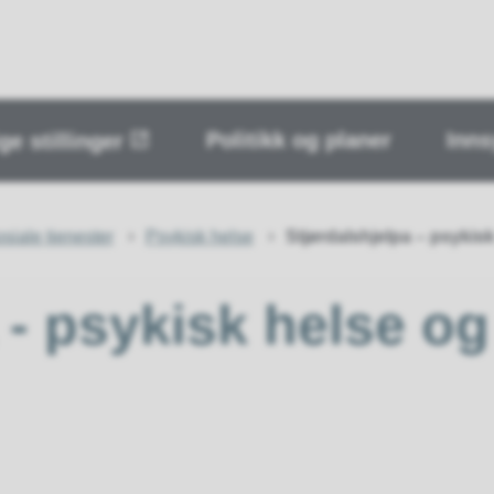
Politikk og planer
Inns
ge stillinger
siale tjenester
Psykisk helse
Stjørdalshjelpa – psykis
 - psykisk helse og