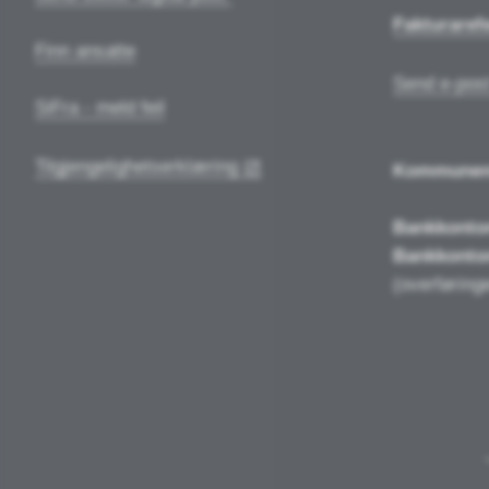
Fakturaref
Finn ansatte
Send e-post
SiFra - meld feil
Tilgjengelighetserklæring
Kommune
Bankkonto
Bankkonto
(overføringe