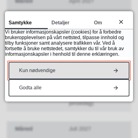
April 2027
Fredag 16. april,
Samtykke
Detaljer
Om
planleggingsdag
Vi bruker informasjonskapsler (cookies) for å forbedre
brukeropplevelsen på vårt nettsted, tilpasse innhold og
tilby funksjoner samt analysere trafikken vår. Ved å
fortsette å bruke nettstedet, samtykker du til vår bruk av
Mai 2027
informasjonskapsler i henhold til denne erklæringen.
Torsdag 06. mai
Kun nødvendige
(Kristi
himmelfartsdag)
Godta alle
Mandag 17. mai (2.
pinsedag).
Juli 2027